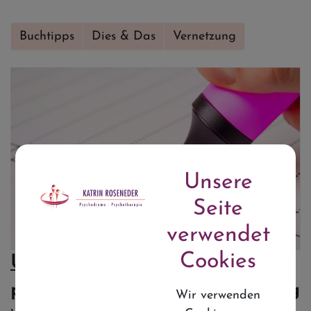
Buchtipps
Dies & Das
Vernetzung
Unsere
Seite
verwendet
Cookies
Unterlagen für
psychotherapeutische Behandlung
Wir verwenden