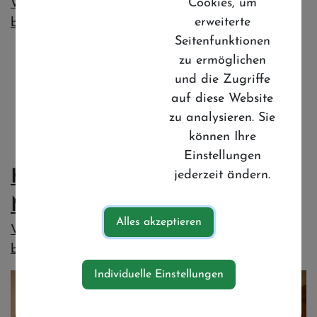
Cookies, um
Was wird alles an offiziellen Dokumenten
erweiterte
benötigt...
Seitenfunktionen
zu ermöglichen
und die Zugriffe
auf diese Website
zu analysieren. Sie
können Ihre
Einstellungen
jederzeit ändern.
Kinder- und Jugendnetzwerk
Mostviertel
Alles akzeptieren
Vernetzung von Fachpersonal sowie Unterstützung
b...
Individuelle Einstellungen